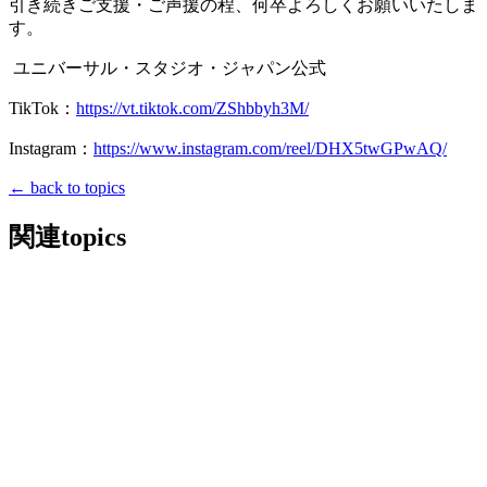
引き続きご支援・ご声援の程、何卒よろしくお願いいたしま
す。
ユニバーサル・スタジオ・ジャパン公式
TikTok：
https://vt.tiktok.com/ZShbbyh3M/
Instagram：
https://www.instagram.com/reel/DHX5twGPwAQ/
← back to topics
関連topics
2026/07/29
media
Utatane（うたたね）所属の森口優花
（もりぐちゆうか）が「TGC teen 2026
Summer supported by PROF」に初出
演！