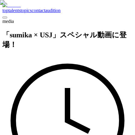
top
talents
topics
contact
audition
media
「sumika × USJ」スペシャル動画に登
場！