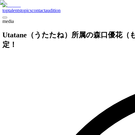
top
talents
topics
contact
audition
media
Utatane（うたたね）所属の森口優
定！